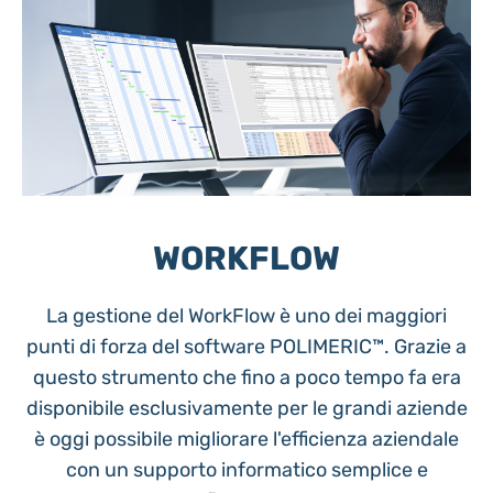
coinvolti.
libera. POLIMERIC™ è configurabile in modo che
ogni operatore sia in grado di accedere solo ad
alcune informazioni del prodotto, permettendo in
questo modo di garantire la sicurezza dei dati.
WORKFLOW
La gestione del WorkFlow è uno dei maggiori
punti di forza del software POLIMERIC™. Grazie a
questo strumento che fino a poco tempo fa era
disponibile esclusivamente per le grandi aziende
è oggi possibile migliorare l'efficienza aziendale
con un supporto informatico semplice e