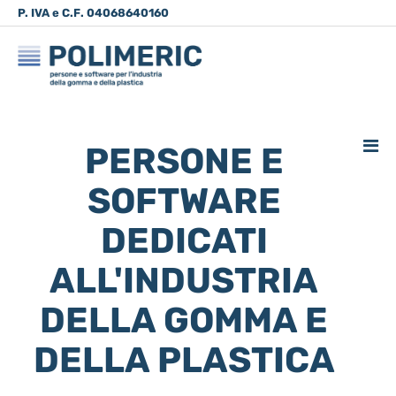
P. IVA e C.F. 04068640160
035.83.86.14
info@polimeric.it
Via Don Luigi
Belotti, 6 - Grumello del Monte
PERSONE E
SOFTWARE
DEDICATI
ALL'INDUSTRIA
DELLA GOMMA E
DELLA PLASTICA