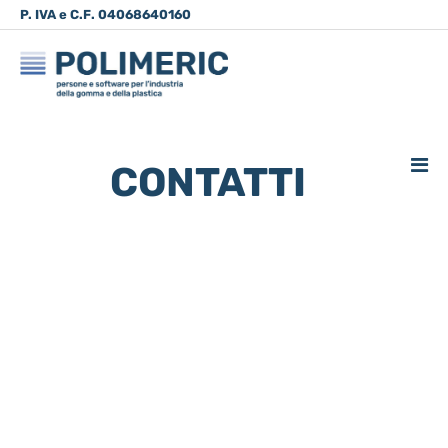
P. IVA e C.F. 04068640160
035.83.86.14
info@polimeric.it
Via Don Luigi
Belotti, 6 - Grumello del Monte
CONTATTI